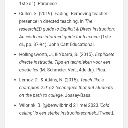
1ste dr.). Phronese.
Cullen, S. (2019). Fading: Removing teacher
presence in directed teaching. In
The
researchED guide to Explicit & Direct Instruction:
An evidence-informed guide for teachers
(1ste
dr., pp. 87-94). John Catt Educational.
Hollingsworth, J., & Ybarra, S. (2015).
Expliciete
directe instructie: Tips en technieken voor een
goede les
(M. Schmeier, Vert.; 4de dr.). Pica.
Lemov, D., & Atkins, N. (2015).
Teach like a
champion 2.0: 62 techniques that put students
on the path to college
. Jossey-Bass.
Wilbrink, B. [@benwilbrink] 21 mei 2023.
‘Cold
calling’ is een sterke instructietechniek..
[Tweet].