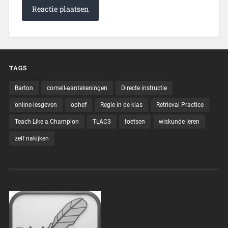
TAGS
Barton
cornell-aantekeningen
Directe instructie
online-lesgeven
ophef
Regie in de klas
Retrieval Practice
Teach Like a Champion
TLAC3
toetsen
wiskunde leren
zelf nakijken