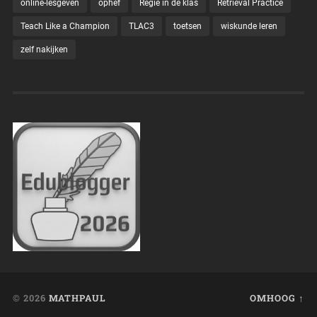
online-lesgeven
ophef
Regie in de klas
Retrieval Practice
Teach Like a Champion
TLAC3
toetsen
wiskunde leren
zelf nakijken
© 2026
MATHPAUL
OMHOOG ↑