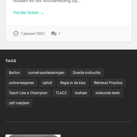
houden en als voorbereiding op…
Verder lezen →
1 januari 2021
1
TAGS
Barton
cornell-aantekeningen
Directe instructie
online-lesgeven
ophef
Regie in de klas
Retrieval Practice
Teach Like a Champion
TLAC3
toetsen
wiskunde leren
zelf nakijken