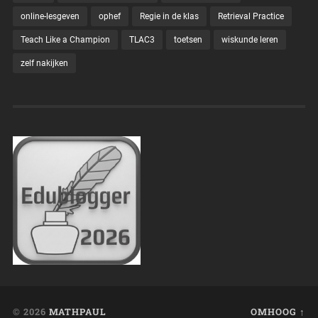
online-lesgeven
ophef
Regie in de klas
Retrieval Practice
Teach Like a Champion
TLAC3
toetsen
wiskunde leren
zelf nakijken
© 2026
MATHPAUL
OMHOOG ↑