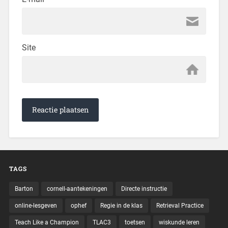
Site
TAGS
Barton
cornell-aantekeningen
Directe instructie
online-lesgeven
ophef
Regie in de klas
Retrieval Practice
Teach Like a Champion
TLAC3
toetsen
wiskunde leren