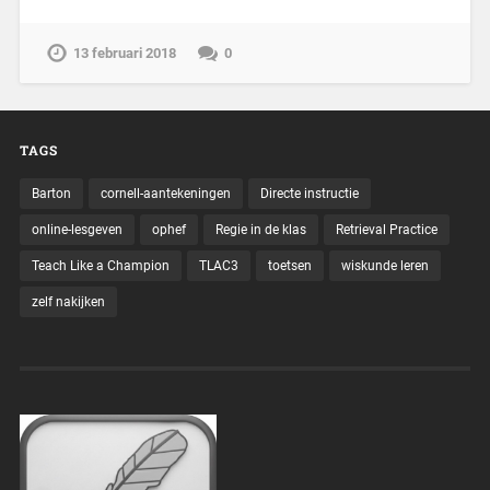
13 februari 2018
0
TAGS
Barton
cornell-aantekeningen
Directe instructie
online-lesgeven
ophef
Regie in de klas
Retrieval Practice
Teach Like a Champion
TLAC3
toetsen
wiskunde leren
zelf nakijken