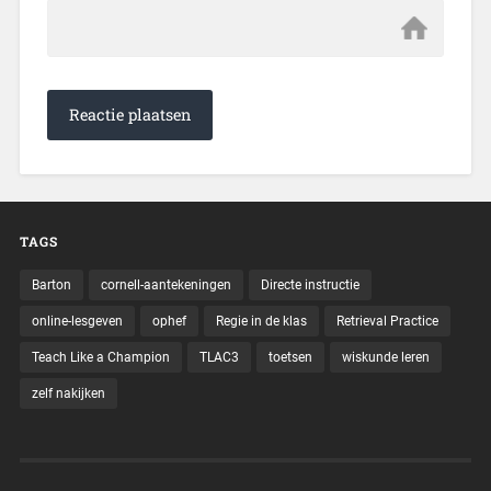
TAGS
Barton
cornell-aantekeningen
Directe instructie
online-lesgeven
ophef
Regie in de klas
Retrieval Practice
Teach Like a Champion
TLAC3
toetsen
wiskunde leren
zelf nakijken