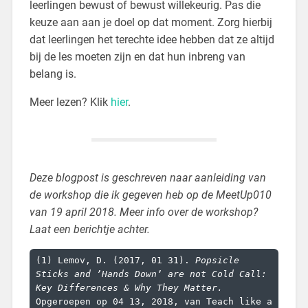
leerlingen bewust of bewust willekeurig. Pas die
keuze aan aan je doel op dat moment. Zorg hierbij
dat leerlingen het terechte idee hebben dat ze altijd
bij de les moeten zijn en dat hun inbreng van
belang is.
Meer lezen? Klik
hier
.
Deze blogpost is geschreven naar aanleiding van
de workshop die ik gegeven heb op de MeetUp010
van 19 april 2018. Meer info over de workshop?
Laat een berichtje achter.
(1) Lemov, D. (2017, 01 31). 
Popsicle 
Sticks and ’Hands Down’ are not Cold Call: 
Key Differences & Why They Matter.
Opgeroepen op 04 13, 2018, van Teach like a 