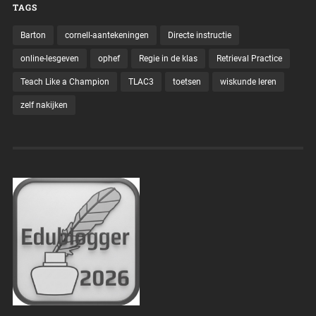
TAGS
Barton
cornell-aantekeningen
Directe instructie
online-lesgeven
ophef
Regie in de klas
Retrieval Practice
Teach Like a Champion
TLAC3
toetsen
wiskunde leren
zelf nakijken