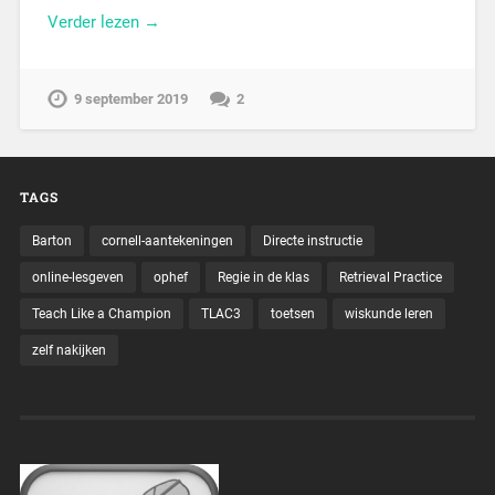
Verder lezen →
9 september 2019
2
TAGS
Barton
cornell-aantekeningen
Directe instructie
online-lesgeven
ophef
Regie in de klas
Retrieval Practice
Teach Like a Champion
TLAC3
toetsen
wiskunde leren
zelf nakijken