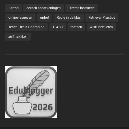
Barton
cornell-aantekeningen
Directe instructie
online-lesgeven
ophef
Regie in de klas
Retrieval Practice
Teach Like a Champion
TLAC3
toetsen
wiskunde leren
zelf nakijken