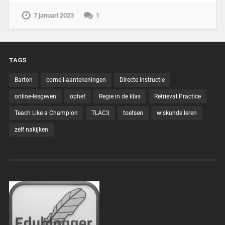
7 januari 2023
1
TAGS
Barton
cornell-aantekeningen
Directe instructie
online-lesgeven
ophef
Regie in de klas
Retrieval Practice
Teach Like a Champion
TLAC3
toetsen
wiskunde leren
zelf nakijken