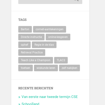
TAGS
Barton
cornell-aantekeningen
Directe instructie
online-lesgeven
ophef
Regie in de klas
Retrieval Practice
Teach Like a Champion
TLAC3
toetsen
wiskunde leren
zelf nakijken
RECENTE BERICHTEN
Van eerste naar tweede termijn CSE
Schoolland