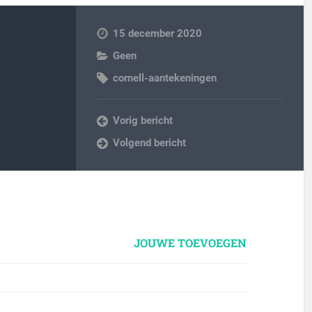
15 december 2020
Geen
cornell-aantekeningen
Vorig bericht
Volgend bericht
JOUWE TOEVOEGEN