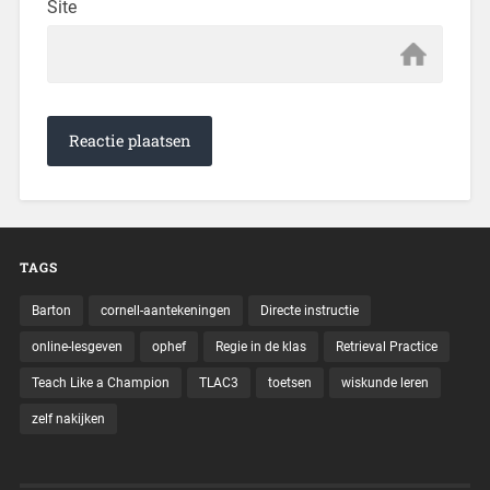
Site
TAGS
Barton
cornell-aantekeningen
Directe instructie
online-lesgeven
ophef
Regie in de klas
Retrieval Practice
Teach Like a Champion
TLAC3
toetsen
wiskunde leren
zelf nakijken