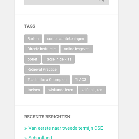
TAGS
Barton
cornell-aantekeningen
Directe instructie
online-lesgeven
ophef
Regie in de klas
Retrieval Practice
Teach Like a Champion
TLAC3
toetsen
wiskunde leren
zelf nakijken
RECENTE BERICHTEN
Van eerste naar tweede termijn CSE
Schoolland