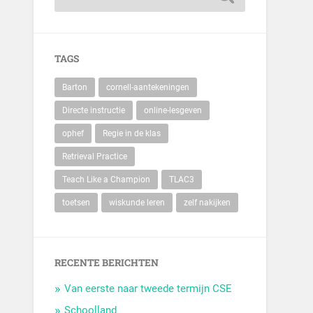
TAGS
Barton
cornell-aantekeningen
Directe instructie
online-lesgeven
ophef
Regie in de klas
Retrieval Practice
Teach Like a Champion
TLAC3
toetsen
wiskunde leren
zelf nakijken
RECENTE BERICHTEN
Van eerste naar tweede termijn CSE
Schoolland