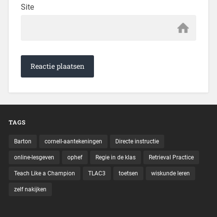
Site
TAGS
Barton
cornell-aantekeningen
Directe instructie
online-lesgeven
ophef
Regie in de klas
Retrieval Practice
Teach Like a Champion
TLAC3
toetsen
wiskunde leren
zelf nakijken