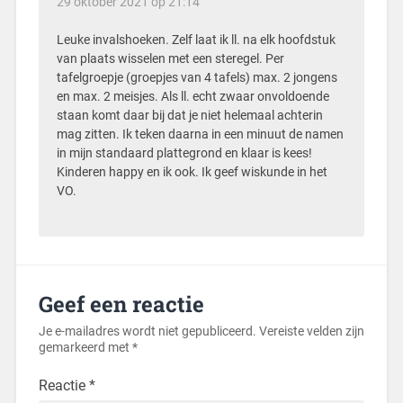
29 oktober 2021 op 21:14
Leuke invalshoeken. Zelf laat ik ll. na elk hoofdstuk
van plaats wisselen met een steregel. Per
tafelgroepje (groepjes van 4 tafels) max. 2 jongens
en max. 2 meisjes. Als ll. echt zwaar onvoldoende
staan komt daar bij dat je niet helemaal achterin
mag zitten. Ik teken daarna in een minuut de namen
in mijn standaard plattegrond en klaar is kees!
Kinderen happy en ik ook. Ik geef wiskunde in het
VO.
Geef een reactie
Je e-mailadres wordt niet gepubliceerd.
Vereiste velden zijn
gemarkeerd met
*
Reactie
*