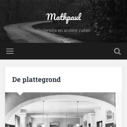
Mathpaul
Onderwijs en andere zaken
De plattegrond