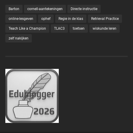
Barton
cornell-aantekeningen
Directe instructie
online-lesgeven
ophef
Regie in de klas
Retrieval Practice
Teach Like a Champion
TLAC3
toetsen
wiskunde leren
zelf nakijken