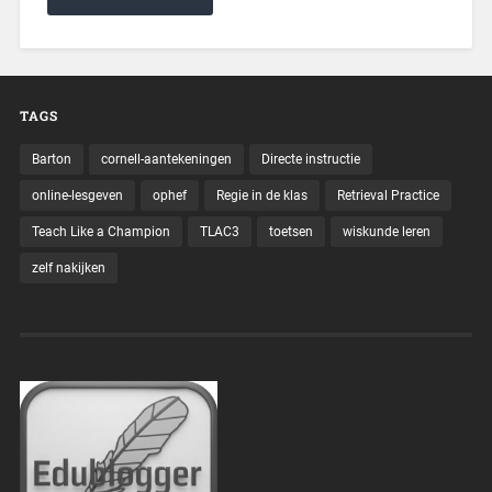
TAGS
Barton
cornell-aantekeningen
Directe instructie
online-lesgeven
ophef
Regie in de klas
Retrieval Practice
Teach Like a Champion
TLAC3
toetsen
wiskunde leren
zelf nakijken