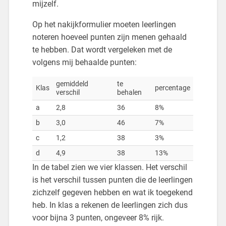
mijzelf.
Op het nakijkformulier moeten leerlingen
noteren hoeveel punten zijn menen gehaald
te hebben. Dat wordt vergeleken met de
volgens mij behaalde punten:
gemiddeld
te
Klas
percentage
verschil
behalen
a
2,8
36
8%
b
3,0
46
7%
c
1,2
38
3%
d
4,9
38
13%
In de tabel zien we vier klassen. Het verschil
is het verschil tussen punten die de leerlingen
zichzelf gegeven hebben en wat ik toegekend
heb. In klas a rekenen de leerlingen zich dus
voor bijna 3 punten, ongeveer 8% rijk.