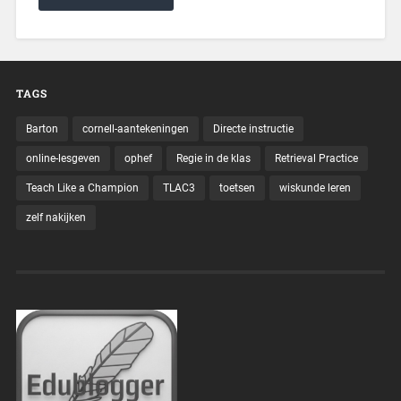
TAGS
Barton
cornell-aantekeningen
Directe instructie
online-lesgeven
ophef
Regie in de klas
Retrieval Practice
Teach Like a Champion
TLAC3
toetsen
wiskunde leren
zelf nakijken