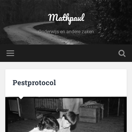
Mathpaul
Onderwijs en andere zaken
Pestprotocol