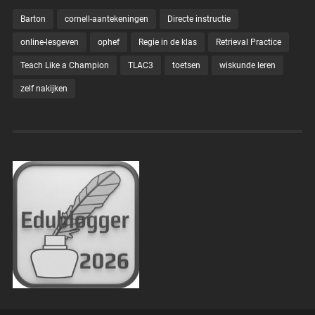
Barton
cornell-aantekeningen
Directe instructie
online-lesgeven
ophef
Regie in de klas
Retrieval Practice
Teach Like a Champion
TLAC3
toetsen
wiskunde leren
zelf nakijken