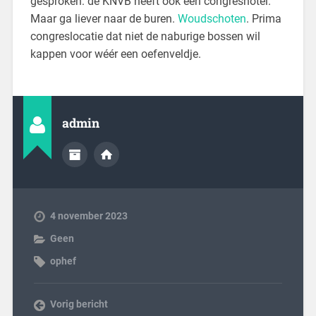
gesproken: de KNVB heeft ook een congreshotel.
Maar ga liever naar de buren.
Woudschoten
. Prima
congreslocatie dat niet de naburige bossen wil
kappen voor wéér een oefenveldje.
admin
4 november 2023
Geen
ophef
Vorig bericht