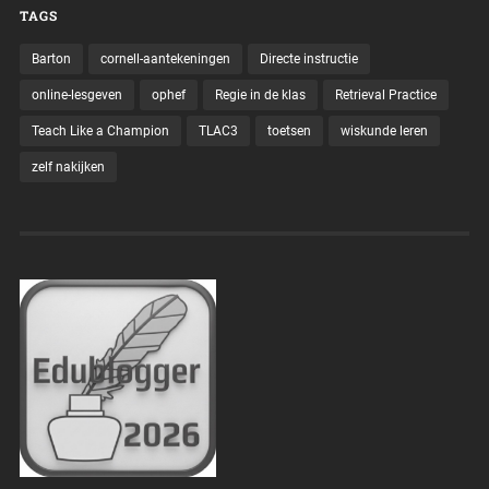
TAGS
Barton
cornell-aantekeningen
Directe instructie
online-lesgeven
ophef
Regie in de klas
Retrieval Practice
Teach Like a Champion
TLAC3
toetsen
wiskunde leren
zelf nakijken