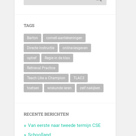
TAGS
Barton
cornell-aantekeningen
Directe instructie
online-lesgeven
ophef
Regie in de klas
Retrieval Practice
Teach Like a Champion
TLAC3
toetsen
wiskunde leren
zelf nakijken
RECENTE BERICHTEN
Van eerste naar tweede termijn CSE
Schoolland