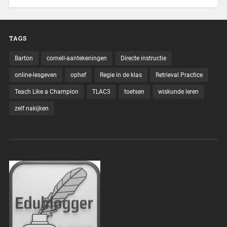
TAGS
Barton
cornell-aantekeningen
Directe instructie
online-lesgeven
ophef
Regie in de klas
Retrieval Practice
Teach Like a Champion
TLAC3
toetsen
wiskunde leren
zelf nakijken