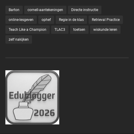
Barton
cornell-aantekeningen
Directe instructie
online-lesgeven
ophef
Regie in de klas
Retrieval Practice
Teach Like a Champion
TLAC3
toetsen
wiskunde leren
zelf nakijken