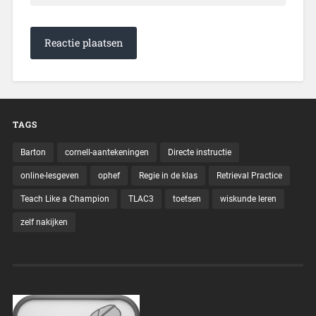
TAGS
Barton
cornell-aantekeningen
Directe instructie
online-lesgeven
ophef
Regie in de klas
Retrieval Practice
Teach Like a Champion
TLAC3
toetsen
wiskunde leren
zelf nakijken